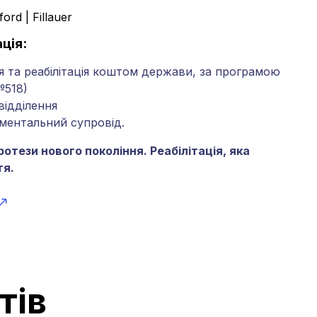
ford | Fillauer
ція:
 та реабілітація коштом держави, за програмою
№518)
відділення
ментальний супровід.
ротези нового покоління. Реабілітація, яка
тя.
тів