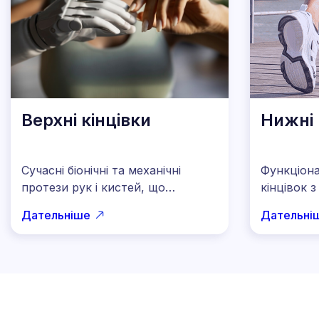
Верхні кінцівки
Нижні 
Сучасні біонічні та механічні
Функціона
протези рук і кистей, що
кінцівок 
відновлюють функціональність
вузлами т
Дательніше
Дательні
та дозволяють виконувати
повторюю
щоденні рухи. Індивідуальний
біомехані
підбір під потреби пацієнта.
індивідуа
максимал
свободи р