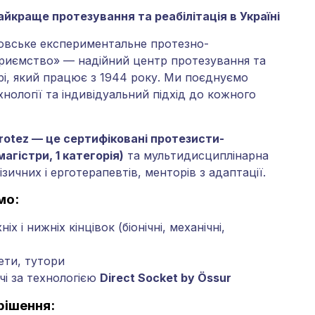
айкраще протезування та реабілітація в Україні
вське експериментальне протезно-
риємство» — надійний центр протезування та
іпрі, який працює з 1944 року. Ми поєднуємо
хнології та індивідуальний підхід до кожного
rotez — це сертифіковані протезисти-
магістри, 1 категорія)
та мультидисциплінарна
ізичних і ерготерапевтів, менторів з адаптації.
мо:
іх і нижніх кінцівок (біонічні, механічні,
ети, тутори
і за технологією
Direct Socket by Össur
рішення: