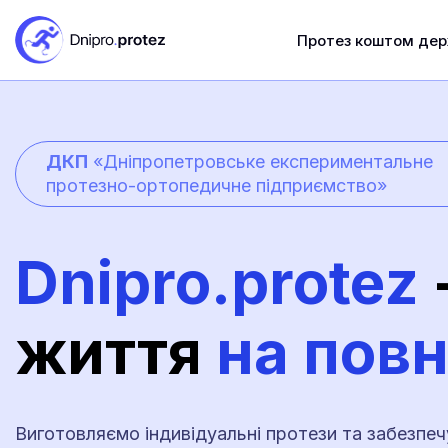
Протез коштом де
ДКП
«Дніпропетровське експериментальне
протезно-ортопедичне підприємство»
Dnipro.protez
життя
на пов
Виготовляємо індивідуальні протези та забезпе