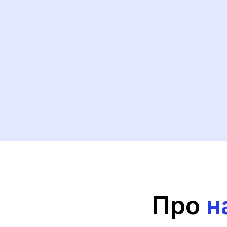
Про
н