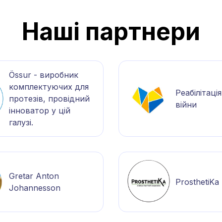
Наші партнери
Össur - виробник
комплектуючих для
Реабілітаці
протезів, провідний
війни
інноватор у цій
галузі.
Gretar Anton
ProsthetiKa
Johannesson