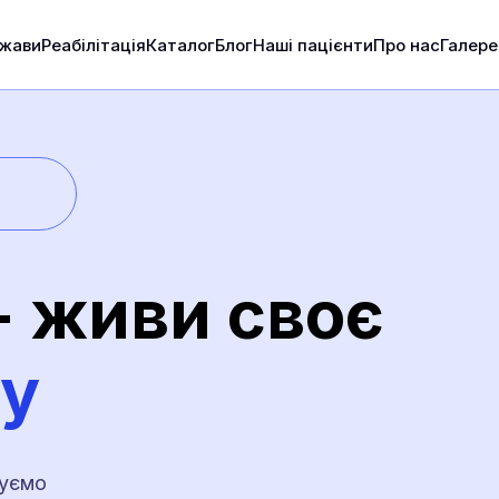
ржави
Реабілітація
Каталог
Блог
Наші пацієнти
Про нас
Галере
- живи своє
ну
чуємо