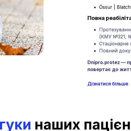
Össur | Blatch
Повна реабіліта
Протезування
(КМУ №321, 
Стаціонарне 
Повний доку
Dnipro.protez — п
повертає до жит
Дізнатися більше
гуки
наших пацієн