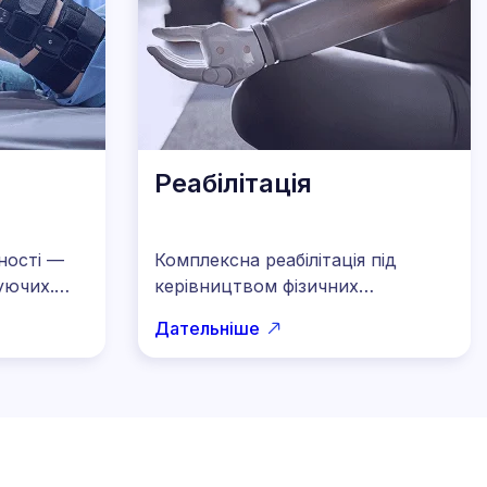
Реабілітація
ності —
Комплексна реабілітація під
уючих.
керівництвом фізичних
біль,
терапевтів та ерготерапевтів.
Дательніше
Вчимо правильно користуватися
літації.
протезом, відновлюємо
о.
рухливість, зміцнюємо м’язи та
допомагаємо повернути
впевненість у тілі.