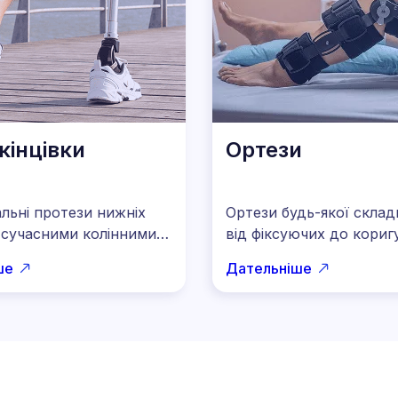
кінцівки
Ортези
льні протези нижніх
Ортези будь-якої склад
з сучасними колінними
від фіксуючих до кориг
а технологіями, що
Допомагають зменшити 
ше
Дательніше
ть природну
покращити рухливість і
ку. Працюємо
підтримати процес реабі
льно для
Підбираємо персональн
ьного комфорту та
уху.