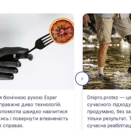
 біонічною рукою Esper
Dnipro.protez — ц
справжнє диво технологій.
сучасного підходу.
опомогла швидко навчитися
продумано, без з
ись і повернути впевненість
тільки результат.
 справах.
сучасна реабілітаці