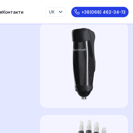
я
Контакти
UK
+38(068) 462-34-13
EN
RU