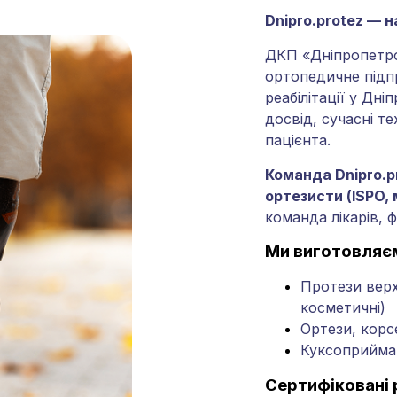
Dnipro.protez — н
ДКП «Дніпропетро
ортопедичне підп
реабілітації у Дн
досвід, сучасні те
пацієнта.
Команда Dnipro.p
ортезисти (ISPO, 
команда лікарів, ф
Ми виготовляє
Протези верхн
косметичні)
Ортези, корс
Куксоприймач
Сертифіковані 