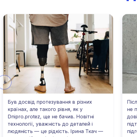
Був досвід протезування в різних
Піс
країнах, але такого рівня, як у
не 
Dnipro.protez, ще не бачив. Новітні
дов
технології, уважність до деталей і
під
людяність — це рідкість. Ірина Ткач —
підг